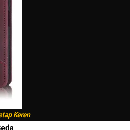
etap Keren
Beda