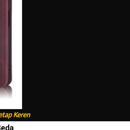
etap Keren
Beda