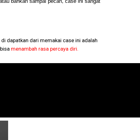
atau bahkan sampai pecah, case ini sangat
 di dapatkan dari memakai case ini adalah
bisa
menambah rasa percaya diri.