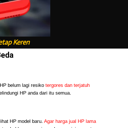
etap Keren
Beda
P belum lagi resiko
tergores dan terjatuh
lindungi HP anda dari itu semua.
lihat HP model baru.
Agar harga jual HP lama