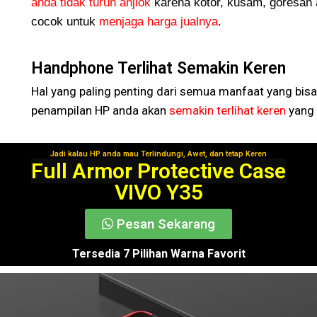
anda tidak turun
anjlok
karena kotor, kusam, goresan 
cocok untuk
menjaga harga jualnya
.
Handphone Terlihat Semakin Keren
Hal yang paling penting dari semua manfaat yang bisa
penampilan HP anda akan
semakin terlihat keren
yang 
Jadi kalau HP anda mau Terlindungi, Awet, dan tetap Keren
Segera Gunakan!
Full Armor Protective Case
VIVO Y35
Pesan Sekarang
Tersedia 7 Pilihan Warna Favorit