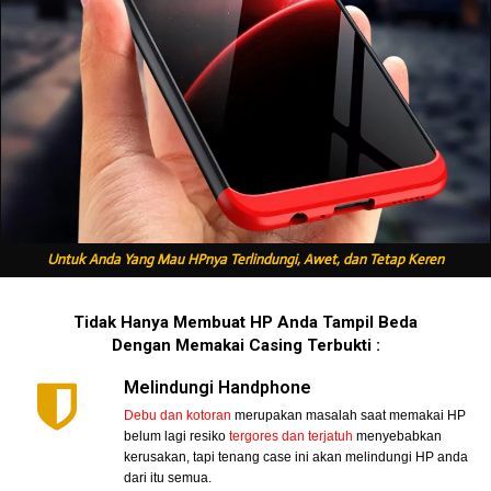
Untuk Anda Yang Mau HPnya Terlindungi, Awet, dan Tetap Keren
Tidak Hanya Membuat HP Anda Tampil Beda
Dengan Memakai Casing Terbukti :
Melindungi Handphone
Debu dan kotoran
merupakan masalah saat memakai HP
belum lagi resiko
tergores dan terjatuh
menyebabkan
kerusakan, tapi tenang case ini akan melindungi HP anda
dari itu semua.