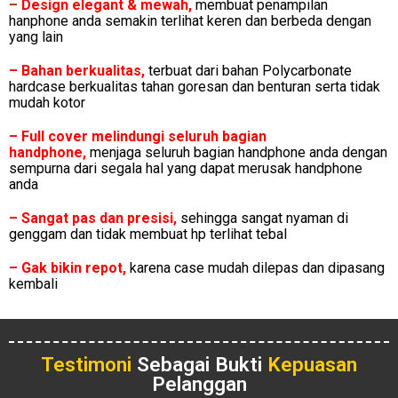
–
Design elegant & mewah
,
membuat penampilan
hanphone anda semakin terlihat keren dan berbeda dengan
yang lain
– Bahan berkualitas,
terbuat dari bahan Polycarbonate
hardcase berkualitas tahan goresan dan benturan serta tidak
mudah kotor
– Full cover melindungi seluruh bagian
handphone,
menjaga seluruh bagian handphone anda dengan
sempurna dari segala hal yang dapat merusak handphone
anda
– Sangat pas dan presisi,
sehingga sangat nyaman di
genggam dan tidak membuat hp terlihat tebal
– Gak bikin repot,
karena case mudah dilepas dan dipasang
kembali
Testimoni
Sebagai Bukti
Kepuasan
Pelanggan