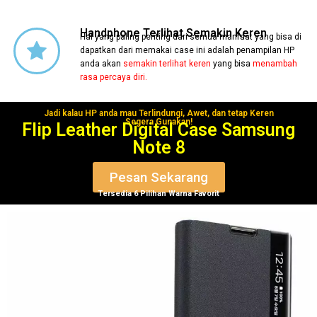
Handphone Terlihat Semakin Keren
Hal yang paling penting dari semua manfaat yang bisa di
dapatkan dari memakai case ini adalah penampilan HP
anda akan
semakin terlihat keren
yang bisa
menambah
rasa percaya diri.
Jadi kalau HP anda mau Terlindungi, Awet, dan tetap Keren
Segera Gunakan!
Flip Leather Digital Case Samsung
Note 8
Pesan Sekarang
Tersedia 6 Pilihan Warna Favorit