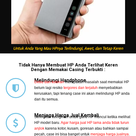
Untuk Anda Yang Mau HPnya Terlindungi, Awet, dan Tetap Keren
Tidak Hanya Membuat HP Anda Terlihat Keren
Dengan Memakai Casing Terbukti :
Melindungi Handphone
Debu dan kotoran
merupakan masalah saat memakai HP
belum lagi resiko
tergores dan terjatuh
menyebabkan
kerusakan, tapi tenang case ini akan melindungi HP anda
dari itu semua.
Menjaga Harga Jual Kembali
Seringkali keinginan untuk ganti HP muncul ketika melihat
HP model baru.
Agar harga jual HP lama anda tidak turun
anjlok
karena kotor, kusam, goresan atau bahkan sampai
pecah, case ini bisa banget untuk
menjaga harga jualnya
.