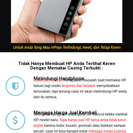
Untuk Anda Yang Mau HPnya Terlindungi, Awet, dan Tetap Keren
Tidak Hanya Membuat HP Anda Terlihat Keren
Dengan Memakai Casing Terbukti :
Melindungi Handphone
Debu dan kotoran
merupakan masalah saat memakai HP
belum lagi resiko
tergores dan terjatuh
menyebabkan
kerusakan, tapi tenang case ini akan melindungi HP anda
dari itu semua.
Menjaga Harga Jual Kembali
Seringkali keinginan untuk ganti HP muncul ketika melihat
HP model baru.
Agar harga jual HP lama anda tidak turun
anjlok
karena kotor, kusam, goresan atau bahkan sampai
pecah, case ini bisa banget untuk
menjaga harga jualnya
.