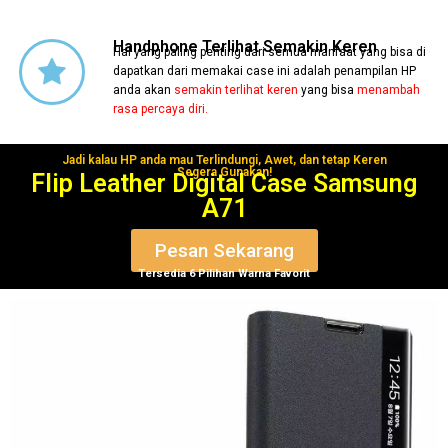
Handphone Terlihat Semakin Keren
Hal yang paling penting dari semua manfaat yang bisa di
dapatkan dari memakai case ini adalah penampilan HP
anda akan
semakin terlihat keren
yang bisa
menambah
rasa percaya diri.
Jadi kalau HP anda mau Terlindungi, Awet, dan tetap Keren
Segera Gunakan!
Flip Leather Digital Case Samsung
A71
Pesan Sekarang
Tersedia 6 Pilihan Warna Favorit