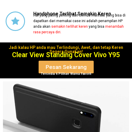
Handphone Terlihat Semakin Keren
Hal yang paling penting dari semua manfaat yang bisa di
dapatkan dari memakai case ini adalah penampilan HP
anda akan
semakin terlihat keren
yang bisa
menambah
rasa percaya diri.
Jadi kalau HP anda mau Terlindungi, Awet, dan tetap Keren
Segera Gunakan!
Clear View Standing Cover Vivo Y95
Pesan Sekarang
Tersedia 6 Pilihan Warna Favorit