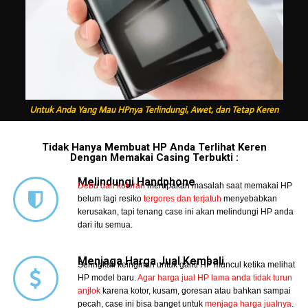
Untuk Anda Yang Mau HPnya Terlindungi, Awet, dan Tetap Keren
Tidak Hanya Membuat HP Anda Terlihat Keren
Dengan Memakai Casing Terbukti :
Melindungi Handphone
Debu dan kotoran
merupakan masalah saat memakai HP
belum lagi resiko
tergores dan terjatuh
menyebabkan
kerusakan, tapi tenang case ini akan melindungi HP anda
dari itu semua.
Menjaga Harga Jual Kembali
Seringkali keinginan untuk ganti HP muncul ketika melihat
HP model baru.
Agar harga jual HP lama anda tidak turun
anjlok
karena kotor, kusam, goresan atau bahkan sampai
pecah, case ini bisa banget untuk
menjaga harga jualnya
.