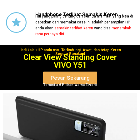
Handphone Terlihat Semakin Keren
Hal yang paling penting dari semua manfaat yang bisa di
dapatkan dari memakai case ini adalah penampilan HP
anda akan
semakin terlihat keren
yang bisa
menambah
rasa percaya diri.
Jadi kalau HP anda mau Terlindungi, Awet, dan tetap Keren
Segera Gunakan!
Clear View Standing Cover
VIVO Y51
Pesan Sekarang
Tersedia 6 Pilihan Warna Favorit