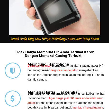
Untuk Anda Yang Mau HPnya Terlindungi, Awet, dan Tetap Keren
Tidak Hanya Membuat HP Anda Terlihat Keren
Dengan Memakai Casing Terbukti :
Melindungi Handphone
Debu dan kotoran
merupakan masalah saat memakai HP
belum lagi resiko
tergores dan terjatuh
menyebabkan
kerusakan, tapi tenang case ini akan melindungi HP anda
dari itu semua.
Menjaga Harga Jual Kembali
Seringkali keinginan untuk ganti HP muncul ketika melihat
HP model baru.
Agar harga jual HP lama anda tidak turun
anjlok
karena kotor, kusam, goresan atau bahkan sampai
pecah, case ini bisa banget untuk
menjaga harga jualnya
.