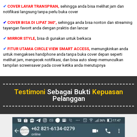
✔
COVER LAYAR TRANSPRAN,
sehingga anda bisa melihat jam dan
notifikasi langsung tanpa perlu buka cover
✔
COVER BISA DI LIPAT 360°,
sehingga anda bisa nonton dan streaming
tayangan favorit anda dengan praktis dan lancar
✔
MIRROR STYLE,
bisa di gunakan untuk berkaca
✔
FITUR UTAMA CIRCLE VIEW SMART ACCESS,
memungkinkan anda
untuk mengakses handphone anda tanpa buka cover depan seperti
melihat jam, mengecek notifikasi, dan bisa auto sleep memunculkan
tampilan screensaver pada cover ketika anda menutupnya
Testimoni
Sebagai Bukti
Kepuasan
Pelanggan