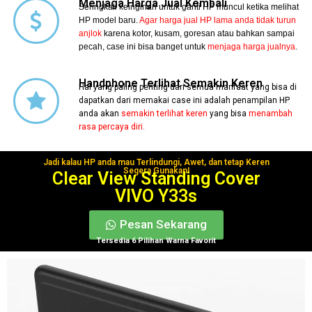
Menjaga Harga Jual Kembali
Seringkali keinginan untuk ganti HP muncul ketika melihat
HP model baru.
Agar harga jual HP lama anda tidak turun
anjlok
karena kotor, kusam, goresan atau bahkan sampai
pecah, case ini bisa banget untuk
menjaga harga jualnya
.
Handphone Terlihat Semakin Keren
Hal yang paling penting dari semua manfaat yang bisa di
dapatkan dari memakai case ini adalah penampilan HP
anda akan
semakin terlihat keren
yang bisa
menambah
rasa percaya diri.
Jadi kalau HP anda mau Terlindungi, Awet, dan tetap Keren
Segera Gunakan!
Clear View Standing Cover
VIVO Y33s
Pesan Sekarang
Tersedia 6 Pilihan Warna Favorit