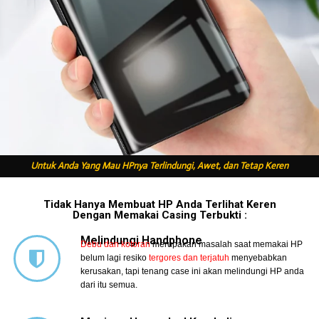
Untuk Anda Yang Mau HPnya Terlindungi, Awet, dan Tetap Keren
Tidak Hanya Membuat HP Anda Terlihat Keren
Dengan Memakai Casing Terbukti :
Melindungi Handphone
Debu dan kotoran
merupakan masalah saat memakai HP
belum lagi resiko
tergores dan terjatuh
menyebabkan
kerusakan, tapi tenang case ini akan melindungi HP anda
dari itu semua.