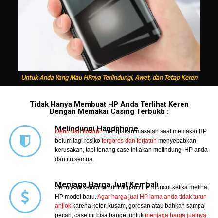
Untuk Anda Yang Mau HPnya Terlindungi, Awet, dan Tetap Keren
Tidak Hanya Membuat HP Anda Terlihat Keren
Dengan Memakai Casing Terbukti :
Melindungi Handphone
Debu dan kotoran
merupakan masalah saat memakai HP
belum lagi resiko
tergores dan terjatuh
menyebabkan
kerusakan, tapi tenang case ini akan melindungi HP anda
dari itu semua.
Menjaga Harga Jual Kembali
Seringkali keinginan untuk ganti HP muncul ketika melihat
HP model baru.
Agar harga jual HP lama anda tidak turun
anjlok
karena kotor, kusam, goresan atau bahkan sampai
pecah, case ini bisa banget untuk
menjaga harga jualnya
.