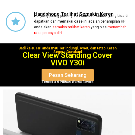
Handphone Terlihat Semakin Keren
Hal yang paling penting dari semua manfaat yang bisa di
dapatkan dari memakai case ini adalah penampilan HP
anda akan
semakin terlihat keren
yang bisa
menambah
rasa percaya diri.
Jadi kalau HP anda mau Terlindungi, Awet, dan tetap Keren
Segera Gunakan!
Clear View Standing Cover
VIVO Y30i
Pesan Sekarang
Tersedia 6 Pilihan Warna Favorit