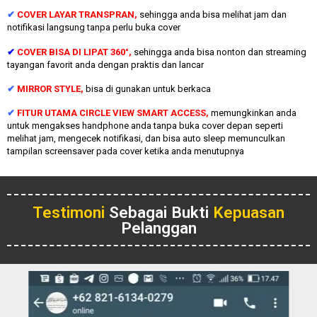
✔
COVER LAYAR TRANSPRAN,
sehingga anda bisa melihat jam dan
notifikasi langsung tanpa perlu buka cover
✔
COVER BISA DI LIPAT 360°,
sehingga anda bisa nonton dan streaming
tayangan favorit anda dengan praktis dan lancar
✔
MIRROR STYLE,
bisa di gunakan untuk berkaca
✔
FITUR UTAMA CIRCLE VIEW SMART ACCESS,
memungkinkan anda
untuk mengakses handphone anda tanpa buka cover depan seperti
melihat jam, mengecek notifikasi, dan bisa auto sleep memunculkan
tampilan screensaver pada cover ketika anda menutupnya
Testimoni
Sebagai Bukti
Kepuasan
Pelanggan