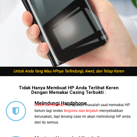
Untuk Anda Yang Mau HPnya Terlindungi, Awet, dan Tetap Keren
Tidak Hanya Membuat HP Anda Terlihat Keren
Dengan Memakai Casing Terbukti :
Melindungi Handphone
Debu dan kotoran
merupakan masalah saat memakai HP
belum lagi resiko
tergores dan terjatuh
menyebabkan
kerusakan, tapi tenang case ini akan melindungi HP anda
dari itu semua.