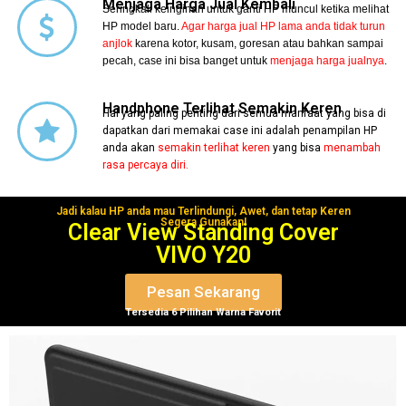
Menjaga Harga Jual Kembali
Seringkali keinginan untuk ganti HP muncul ketika melihat
HP model baru.
Agar harga jual HP lama anda tidak turun
anjlok
karena kotor, kusam, goresan atau bahkan sampai
pecah, case ini bisa banget untuk
menjaga harga jualnya
.
Handphone Terlihat Semakin Keren
Hal yang paling penting dari semua manfaat yang bisa di
dapatkan dari memakai case ini adalah penampilan HP
anda akan
semakin terlihat keren
yang bisa
menambah
rasa percaya diri.
Jadi kalau HP anda mau Terlindungi, Awet, dan tetap Keren
Segera Gunakan!
Clear View Standing Cover
VIVO Y20
Pesan Sekarang
Tersedia 6 Pilihan Warna Favorit