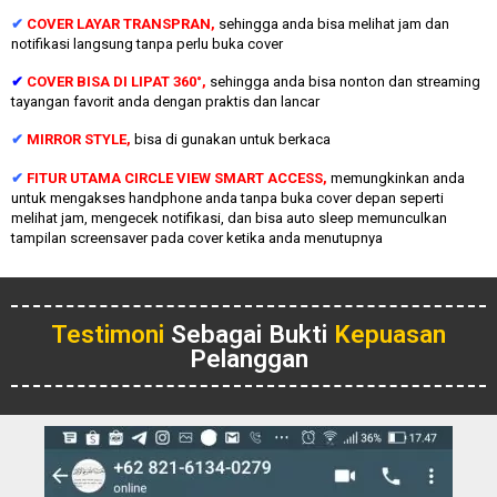
✔
COVER LAYAR TRANSPRAN,
sehingga anda bisa melihat jam dan
notifikasi langsung tanpa perlu buka cover
✔
COVER BISA DI LIPAT 360°,
sehingga anda bisa nonton dan streaming
tayangan favorit anda dengan praktis dan lancar
✔
MIRROR STYLE,
bisa di gunakan untuk berkaca
✔
FITUR UTAMA CIRCLE VIEW SMART ACCESS,
memungkinkan anda
untuk mengakses handphone anda tanpa buka cover depan seperti
melihat jam, mengecek notifikasi, dan bisa auto sleep memunculkan
tampilan screensaver pada cover ketika anda menutupnya
Testimoni
Sebagai Bukti
Kepuasan
Pelanggan