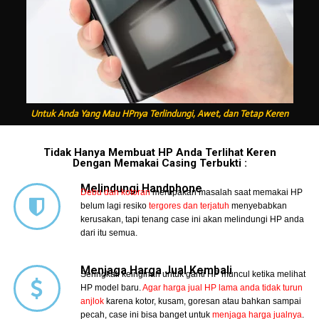
Untuk Anda Yang Mau HPnya Terlindungi, Awet, dan Tetap Keren
Tidak Hanya Membuat HP Anda Terlihat Keren
Dengan Memakai Casing Terbukti :
Melindungi Handphone
Debu dan kotoran
merupakan masalah saat memakai HP
belum lagi resiko
tergores dan terjatuh
menyebabkan
kerusakan, tapi tenang case ini akan melindungi HP anda
dari itu semua.
Menjaga Harga Jual Kembali
Seringkali keinginan untuk ganti HP muncul ketika melihat
HP model baru.
Agar harga jual HP lama anda tidak turun
anjlok
karena kotor, kusam, goresan atau bahkan sampai
pecah, case ini bisa banget untuk
menjaga harga jualnya
.