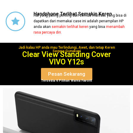
Handphone Terlihat Semakin Keren
Hal yang paling penting dari semua manfaat yang bisa di
dapatkan dari memakai case ini adalah penampilan HP
anda akan
semakin terlihat keren
yang bisa
menambah
rasa percaya diri.
Jadi kalau HP anda mau Terlindungi, Awet, dan tetap Keren
Segera Gunakan!
Clear View Standing Cover
VIVO Y12s
Pesan Sekarang
Tersedia 6 Pilihan Warna Favorit