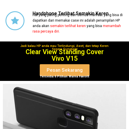
Handphone Terlihat Semakin Keren
Hal yang paling penting dari semua manfaat yang bisa di
dapatkan dari memakai case ini adalah penampilan HP
anda akan
semakin terlihat keren
yang bisa
menambah
rasa percaya diri.
Jadi kalau HP anda mau Terlindungi, Awet, dan tetap Keren
Segera Gunakan!
Clear View Standing Cover
Vivo V15
Pesan Sekarang
Tersedia 6 Pilihan Warna Favorit