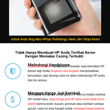
Untuk Anda Yang Mau HPnya Terlindungi, Awet, dan Tetap Keren
Tidak Hanya Membuat HP Anda Terlihat Keren
Dengan Memakai Casing Terbukti :
Melindungi Handphone
Debu dan kotoran
merupakan masalah saat memakai HP
belum lagi resiko
tergores dan terjatuh
menyebabkan
kerusakan, tapi tenang case ini akan melindungi HP anda
dari itu semua.
Menjaga Harga Jual Kembali
Seringkali keinginan untuk ganti HP muncul ketika melihat
HP model baru.
Agar harga jual HP lama anda tidak turun
anjlok
karena kotor, kusam, goresan atau bahkan sampai
pecah, case ini bisa banget untuk
menjaga harga jualnya
.