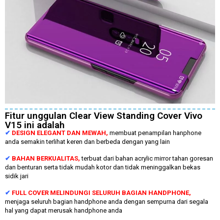
Fitur unggulan Clear View Standing Cover Vivo
V15 ini adalah
✔
DESIGN ELEGANT DAN MEWAH,
membuat penampilan hanphone
anda semakin terlihat keren dan berbeda dengan yang lain
✔
BAHAN BERKUALITAS,
terbuat dari bahan acrylic mirror tahan goresan
dan benturan serta tidak mudah kotor dan tidak meninggalkan bekas
sidik jari
✔
FULL COVER MELINDUNGI SELURUH BAGIAN HANDPHONE,
menjaga seluruh bagian handphone anda dengan sempurna dari segala
hal yang dapat merusak handphone anda