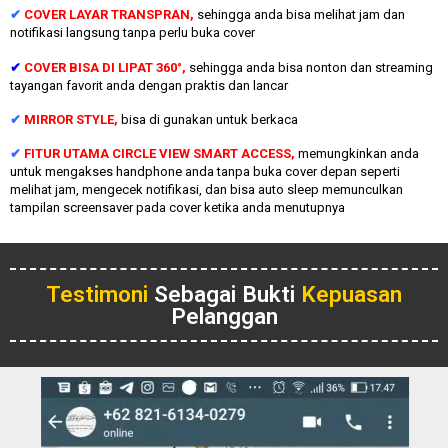
✔
COVER LAYAR TRANSPRAN,
sehingga anda bisa melihat jam dan
notifikasi langsung tanpa perlu buka cover
✔
COVER BISA DI LIPAT 360°,
sehingga anda bisa nonton dan streaming
tayangan favorit anda dengan praktis dan lancar
✔
MIRROR STYLE,
bisa di gunakan untuk berkaca
✔
FITUR UTAMA CIRCLE VIEW SMART ACCESS,
memungkinkan anda
untuk mengakses handphone anda tanpa buka cover depan seperti
melihat jam, mengecek notifikasi, dan bisa auto sleep memunculkan
tampilan screensaver pada cover ketika anda menutupnya
Testimoni
Sebagai Bukti
Kepuasan
Pelanggan