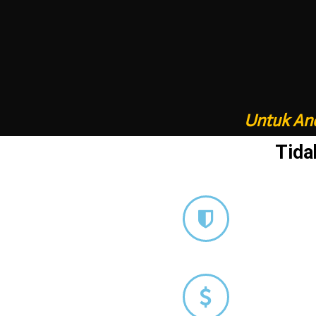
Untuk And
Tida