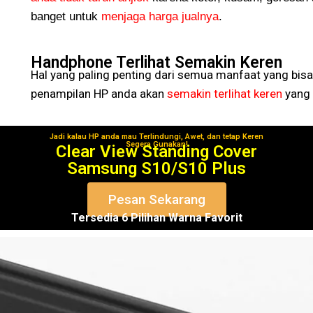
banget untuk
menjaga harga jualnya
.
Handphone Terlihat Semakin Keren
Hal yang paling penting dari semua manfaat yang bisa
penampilan HP anda akan
semakin terlihat keren
yang 
Jadi kalau HP anda mau Terlindungi, Awet, dan tetap Keren
Segera Gunakan!
Clear View Standing Cover
Samsung S10/S10 Plus
Pesan Sekarang
Tersedia 6 Pilihan Warna Favorit