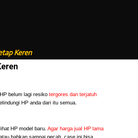
etap Keren
Keren
P belum lagi resiko
tergores dan terjatuh
lindungi HP anda dari itu semua.
lihat HP model baru.
Agar harga jual HP lama
atau bahkan sampai pecah, case ini bisa