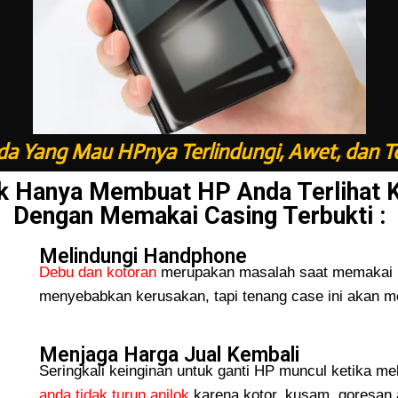
a Yang Mau HPnya Terlindungi, Awet, dan T
k Hanya Membuat HP Anda Terlihat 
Dengan Memakai Casing Terbukti :
Melindungi Handphone
Debu dan kotoran
merupakan masalah saat memakai H
menyebabkan kerusakan, tapi tenang case ini akan me
Menjaga Harga Jual Kembali
Seringkali keinginan untuk ganti HP muncul ketika me
anda tidak turun
anjlok
karena kotor, kusam, goresan 