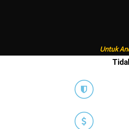
Untuk And
Tida