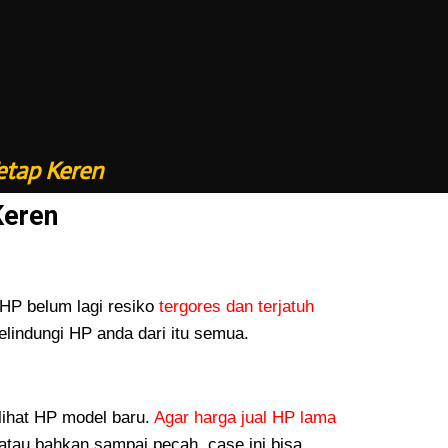
etap Keren
Keren
P belum lagi resiko
tergores dan terjatuh
lindungi HP anda dari itu semua.
lihat HP model baru.
Agar harga jual HP lama
atau bahkan sampai pecah, case ini bisa