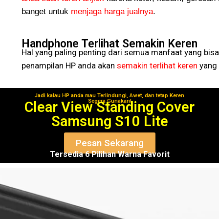
banget untuk
menjaga harga jualnya
.
Handphone Terlihat Semakin Keren
Hal yang paling penting dari semua manfaat yang bisa
penampilan HP anda akan
semakin terlihat keren
yang 
Jadi kalau HP anda mau Terlindungi, Awet, dan tetap Keren
Segera Gunakan!
Clear View Standing Cover
Samsung S10 Lite
Pesan Sekarang
Tersedia 6 Pilihan Warna Favorit