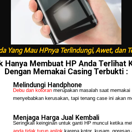
a Yang Mau HPnya Terlindungi, Awet, dan T
k Hanya Membuat HP Anda Terlihat 
Dengan Memakai Casing Terbukti :
Melindungi Handphone
Debu dan kotoran
merupakan masalah saat memakai H
menyebabkan kerusakan, tapi tenang case ini akan me
Menjaga Harga Jual Kembali
Seringkali keinginan untuk ganti HP muncul ketika me
anda tidak turun
anjlok
karena kotor, kusam, goresan 