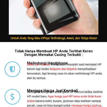
Untuk Anda Yang Mau HPnya Terlindungi, Awet, dan Tetap Keren
Tidak Hanya Membuat HP Anda Terlihat Keren
Dengan Memakai Casing Terbukti :
Melindungi Handphone
Debu dan kotoran
merupakan masalah saat memakai HP
belum lagi resiko
tergores dan terjatuh
menyebabkan
kerusakan, tapi tenang case ini akan melindungi HP anda
dari itu semua.
Menjaga Harga Jual Kembali
Seringkali keinginan untuk ganti HP muncul ketika melihat
HP model baru.
Agar harga jual HP lama anda tidak turun
anjlok
karena kotor, kusam, goresan atau bahkan sampai
pecah, case ini bisa banget untuk
menjaga harga jualnya
.