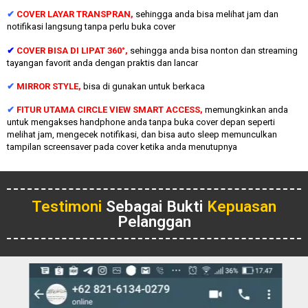
✔
COVER LAYAR TRANSPRAN,
sehingga anda bisa melihat jam dan
notifikasi langsung tanpa perlu buka cover
✔
COVER BISA DI LIPAT 360°,
sehingga anda bisa nonton dan streaming
tayangan favorit anda dengan praktis dan lancar
✔
MIRROR STYLE,
bisa di gunakan untuk berkaca
✔
FITUR UTAMA CIRCLE VIEW SMART ACCESS,
memungkinkan anda
untuk mengakses handphone anda tanpa buka cover depan seperti
melihat jam, mengecek notifikasi, dan bisa auto sleep memunculkan
tampilan screensaver pada cover ketika anda menutupnya
Testimoni
Sebagai Bukti
Kepuasan
Pelanggan