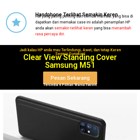
Handphone Terlihat Semakin Keren
Hal yang paling penting dari semua manfaat yang bisa di
dapatkan dari memakai case ini adalah penampilan HP
anda akan
semakin terlihat keren
yang bisa
menambah
rasa percaya diri.
Jadi kalau HP anda mau Terlindungi, Awet, dan tetap Keren
Segera Gunakan!
Clear View Standing Cover
Samsung M51
Pesan Sekarang
Tersedia 6 Pilihan Warna Favorit