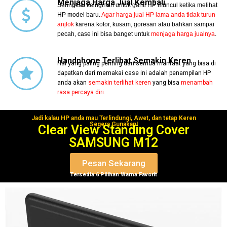
Menjaga Harga Jual Kembali
Seringkali keinginan untuk ganti HP muncul ketika melihat
HP model baru.
Agar harga jual HP lama anda tidak turun
anjlok
karena kotor, kusam, goresan atau bahkan sampai
pecah, case ini bisa banget untuk
menjaga harga jualnya
.
Handphone Terlihat Semakin Keren
Hal yang paling penting dari semua manfaat yang bisa di
dapatkan dari memakai case ini adalah penampilan HP
anda akan
semakin terlihat keren
yang bisa
menambah
rasa percaya diri.
Jadi kalau HP anda mau Terlindungi, Awet, dan tetap Keren
Segera Gunakan!
Clear View Standing Cover
SAMSUNG M12
Pesan Sekarang
Tersedia 6 Pilihan Warna Favorit