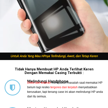
Untuk Anda Yang Mau HPnya Terlindungi, Awet, dan Tetap Keren
Tidak Hanya Membuat HP Anda Terlihat Keren
Dengan Memakai Casing Terbukti :
Melindungi Handphone
Debu dan kotoran
merupakan masalah saat memakai HP
belum lagi resiko
tergores dan terjatuh
menyebabkan
kerusakan, tapi tenang case ini akan melindungi HP anda
dari itu semua.