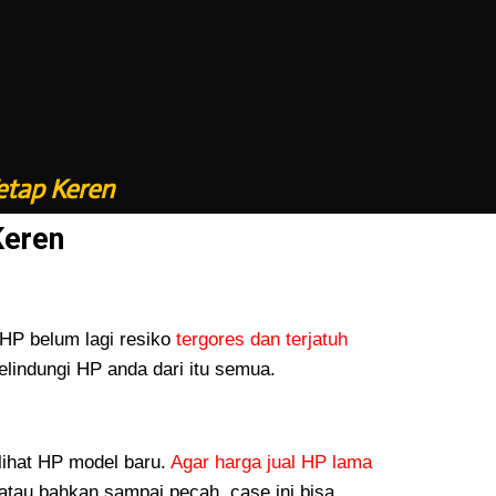
etap Keren
Keren
P belum lagi resiko
tergores dan terjatuh
lindungi HP anda dari itu semua.
lihat HP model baru.
Agar harga jual HP lama
atau bahkan sampai pecah, case ini bisa