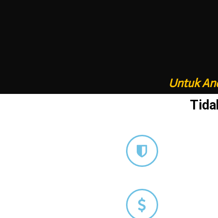
Untuk And
Tida