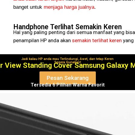
banget untuk
menjaga harga jualnya
.
Handphone Terlihat Semakin Keren
Hal yang paling penting dari semua manfaat yang bisa
penampilan HP anda akan
semakin terlihat keren
yang 
Jadi kalau HP anda mau Terlindungi, Awet, dan tetap Keren
Segera Gunakan!
ar View Standing Cover Samsung Galaxy 
Pesan Sekarang
Tersedia 6 Pilihan Warna Favorit