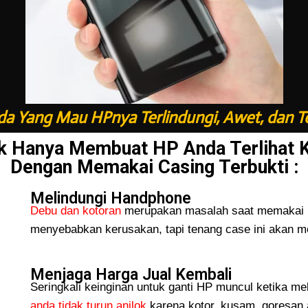
a Yang Mau HPnya Terlindungi, Awet, dan T
k Hanya Membuat HP Anda Terlihat 
Dengan Memakai Casing Terbukti :
Melindungi Handphone
Debu dan kotoran
merupakan masalah saat memakai H
menyebabkan kerusakan, tapi tenang case ini akan me
Menjaga Harga Jual Kembali
Seringkali keinginan untuk ganti HP muncul ketika me
anda tidak turun
anjlok
karena kotor, kusam, goresan 