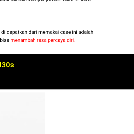
 di dapatkan dari memakai case ini adalah
bisa
menambah rasa percaya diri.
M30s