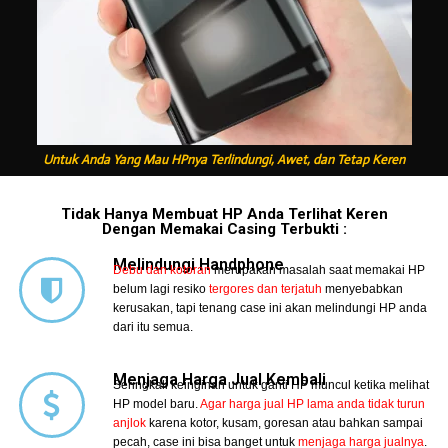
Untuk Anda Yang Mau HPnya Terlindungi, Awet, dan Tetap Keren
Tidak Hanya Membuat HP Anda Terlihat Keren
Dengan Memakai Casing Terbukti :
Melindungi Handphone
Debu dan kotoran
merupakan masalah saat memakai HP
belum lagi resiko
tergores dan terjatuh
menyebabkan
kerusakan, tapi tenang case ini akan melindungi HP anda
dari itu semua.
Menjaga Harga Jual Kembali
Seringkali keinginan untuk ganti HP muncul ketika melihat
HP model baru.
Agar harga jual HP lama anda tidak turun
anjlok
karena kotor, kusam, goresan atau bahkan sampai
pecah, case ini bisa banget untuk
menjaga harga jualnya
.