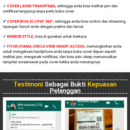
✔
COVER LAYAR TRANSPRAN,
sehingga anda bisa melihat jam dan
notifikasi langsung tanpa perlu buka cover
✔
COVER BISA DI LIPAT 360°,
sehingga anda bisa nonton dan streaming
tayangan favorit anda dengan praktis dan lancar
✔
MIRROR STYLE,
bisa di gunakan untuk berkaca
✔
FITUR UTAMA CIRCLE VIEW SMART ACCESS,
memungkinkan anda
untuk mengakses handphone anda tanpa buka cover depan seperti
melihat jam, mengecek notifikasi, dan bisa auto sleep memunculkan
tampilan screensaver pada cover ketika anda menutupnya
Testimoni
Sebagai Bukti
Kepuasan
Pelanggan