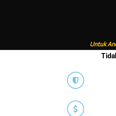
Untuk And
Tida