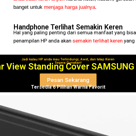
banget untuk
menjaga harga jualnya
.
Handphone Terlihat Semakin Keren
Hal yang paling penting dari semua manfaat yang bisa
penampilan HP anda akan
semakin terlihat keren
yang 
Jadi kalau HP anda mau Terlindungi, Awet, dan tetap Keren
Segera Gunakan!
ar View Standing Cover SAMSUNG
Pesan Sekarang
Tersedia 6 Pilihan Warna Favorit