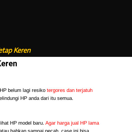
etap Keren
Keren
P belum lagi resiko
tergores dan terjatuh
lindungi HP anda dari itu semua.
lihat HP model baru.
Agar harga jual HP lama
atau bahkan sampai pecah, case ini bisa