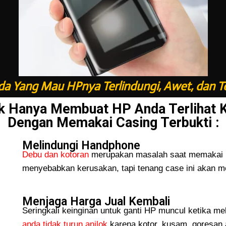
a Yang Mau HPnya Terlindungi, Awet, dan T
k Hanya Membuat HP Anda Terlihat 
Dengan Memakai Casing Terbukti :
Melindungi Handphone
Debu dan kotoran
merupakan masalah saat memakai H
menyebabkan kerusakan, tapi tenang case ini akan me
Menjaga Harga Jual Kembali
Seringkali keinginan untuk ganti HP muncul ketika me
anda tidak turun
anjlok
karena kotor, kusam, goresan 