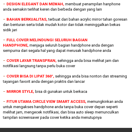
–
DESIGN ELEGANT DAN MEWAH,
membuat penampilan hanphone
anda semakin terlihat keren dan berbeda dengan yang lain
–
BAHAN BERKUALITAS,
terbuat dari bahan acrylic mirror tahan goresan
dan benturan serta tidak mudah kotor dan tidak meninggalkan bekas
sidik jari
–
FULL COVER MELINDUNGI SELURUH BAGIAN
HANDPHONE,
menjaga seluruh bagian handphone anda dengan
sempurna dari segala hal yang dapat merusak handphone anda
–
COVER LAYAR TRANSPRAN,
sehingga anda bisa melihat jam dan
notifikasi langsung tanpa perlu buka cover
–
COVER BISA DI LIPAT 360°,
sehingga anda bisa nonton dan streaming
tayangan favorit anda dengan praktis dan lancar
–
MIRROR STYLE,
bisa di gunakan untuk berkaca
–
FITUR UTAMA CIRCLE VIEW SMART ACCESS,
memungkinkan anda
untuk mengakses handphone anda tanpa buka cover depan seperti
melihat jam, mengecek notifikasi, dan bisa auto sleep memunculkan
tampilan screensaver pada cover ketika anda menutupnya