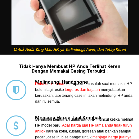
Untuk Anda Yang Mau HPnya Terlindungi, Awet, dan Tetap Keren
Tidak Hanya Membuat HP Anda Terlihat Keren
Dengan Memakai Casing Terbukti :
Melindungi Handphone
Debu dan kotoran
merupakan masalah saat memakai HP
belum lagi resiko
tergores dan terjatuh
menyebabkan
kerusakan, tapi tenang case ini akan melindungi HP anda
dari itu semua.
Menjaga Harga Jual Kembali
Seringkali keinginan untuk ganti HP muncul ketika melihat
HP model baru.
Agar harga jual HP lama anda tidak turun
anjlok
karena kotor, kusam, goresan atau bahkan sampai
pecah, case ini bisa banget untuk
menjaga harga jualnya
.