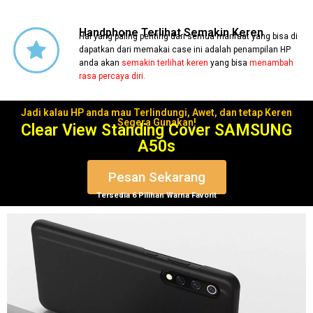
Handphone Terlihat Semakin Keren
Hal yang paling penting dari semua manfaat yang bisa di
dapatkan dari memakai case ini adalah penampilan HP
anda akan
semakin terlihat keren
yang bisa
menambah
rasa percaya diri.
Jadi kalau HP anda mau Terlindungi, Awet, dan tetap Keren
Segera Gunakan!
Clear View Standing Cover SAMSUNG
A50s
Pesan Sekarang
Tersedia 6 Pilihan Warna Favorit