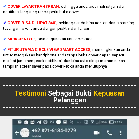
✔
COVER LAYAR TRANSPRAN,
sehingga anda bisa melihat jam dan
notifikasi langsung tanpa perlu buka cover
✔
COVER BISA DI LIPAT 360°,
sehingga anda bisa nonton dan streaming
tayangan favorit anda dengan praktis dan lancar
✔
MIRROR STYLE,
bisa di gunakan untuk berkaca
✔
FITUR UTAMA CIRCLE VIEW SMART ACCESS,
memungkinkan anda
untuk mengakses handphone anda tanpa buka cover depan seperti
melihat jam, mengecek notifikasi, dan bisa auto sleep memunculkan
tampilan screensaver pada cover ketika anda menutupnya
Testimoni
Sebagai Bukti
Kepuasan
Pelanggan