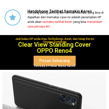
Handphone Terlihat Semakin Keren
Hal yang paling penting dari semua manfaat yang bisa di
dapatkan dari memakai case ini adalah penampilan HP
anda akan
semakin terlihat keren
yang bisa
menambah
rasa percaya diri.
Jadi kalau HP anda mau Terlindungi, Awet, dan tetap Keren
Segera Gunakan!
Clear View Standing Cover
OPPO Reno4
Pesan Sekarang
Tersedia 6 Pilihan Warna Favorit