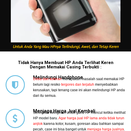
Untuk Anda Yang Mau HPnya Terlindungi, Awet, dan Tetap Keren
Tidak Hanya Membuat HP Anda Terlihat Keren
Dengan Memakai Casing Terbukti :
Melindungi Handphone
Debu dan kotoran
merupakan masalah saat memakai HP
belum lagi resiko
tergores dan terjatuh
menyebabkan
kerusakan, tapi tenang case ini akan melindungi HP anda
dari itu semua.
Menjaga Harga Jual Kembali
Seringkali keinginan untuk ganti HP muncul ketika melihat
HP model baru.
Agar harga jual HP lama anda tidak turun
anjlok
karena kotor, kusam, goresan atau bahkan sampai
pecah, case ini bisa banget untuk
menjaga harga jualnya
.