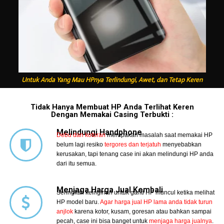
Untuk Anda Yang Mau HPnya Terlindungi, Awet, dan Tetap Keren
Tidak Hanya Membuat HP Anda Terlihat Keren
Dengan Memakai Casing Terbukti :
Melindungi Handphone
Debu dan kotoran
merupakan masalah saat memakai HP
belum lagi resiko
tergores dan terjatuh
menyebabkan
kerusakan, tapi tenang case ini akan melindungi HP anda
dari itu semua.
Menjaga Harga Jual Kembali
Seringkali keinginan untuk ganti HP muncul ketika melihat
HP model baru.
Agar harga jual HP lama anda tidak turun
anjlok
karena kotor, kusam, goresan atau bahkan sampai
pecah, case ini bisa banget untuk
menjaga harga jualnya
.