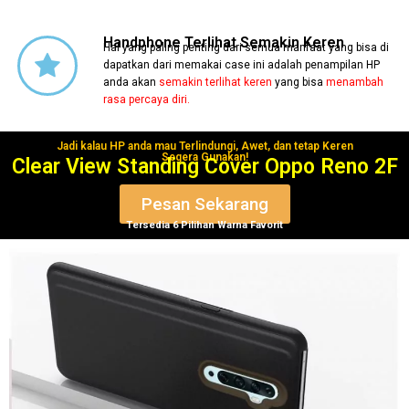
Handphone Terlihat Semakin Keren
Hal yang paling penting dari semua manfaat yang bisa di
dapatkan dari memakai case ini adalah penampilan HP
anda akan
semakin terlihat keren
yang bisa
menambah
rasa percaya diri.
Jadi kalau HP anda mau Terlindungi, Awet, dan tetap Keren
Segera Gunakan!
Clear View Standing Cover Oppo Reno 2F
Pesan Sekarang
Tersedia 6 Pilihan Warna Favorit