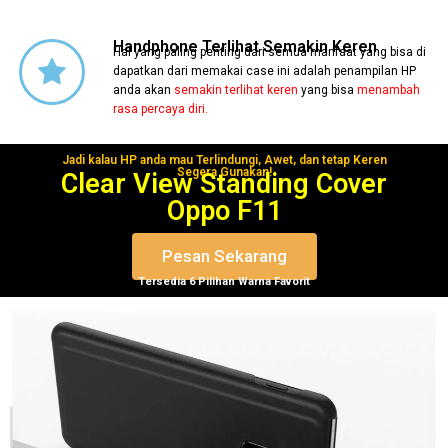
Handphone Terlihat Semakin Keren
Hal yang paling penting dari semua manfaat yang bisa di
dapatkan dari memakai case ini adalah penampilan HP
anda akan
semakin terlihat keren
yang bisa
menambah
rasa percaya diri.
Jadi kalau HP anda mau Terlindungi, Awet, dan tetap Keren
Segera Gunakan!
Clear View Standing Cover
Oppo F11
Pesan Sekarang
Tersedia 6 Pilihan Warna Favorit