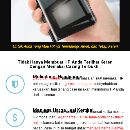
Untuk Anda Yang Mau HPnya Terlindungi, Awet, dan Tetap Keren
Tidak Hanya Membuat HP Anda Terlihat Keren
Dengan Memakai Casing Terbukti :
Melindungi Handphone
Debu dan kotoran
merupakan masalah saat memakai HP
belum lagi resiko
tergores dan terjatuh
menyebabkan
kerusakan, tapi tenang case ini akan melindungi HP anda
dari itu semua.
Menjaga Harga Jual Kembali
Seringkali keinginan untuk ganti HP muncul ketika melihat
HP model baru.
Agar harga jual HP lama anda tidak turun
anjlok
karena kotor, kusam, goresan atau bahkan sampai
pecah, case ini bisa banget untuk
menjaga harga jualnya
.