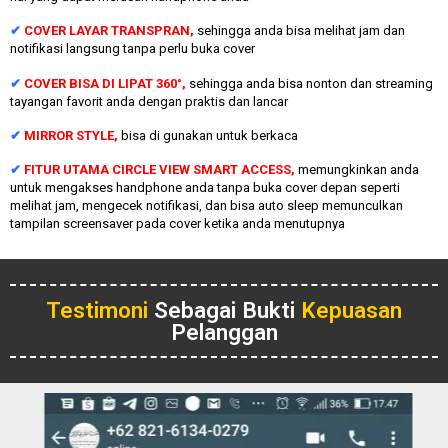
✔
COVER LAYAR TRANSPRAN,
sehingga anda bisa melihat jam dan
notifikasi langsung tanpa perlu buka cover
✔
COVER BISA DI LIPAT 360°,
sehingga anda bisa nonton dan streaming
tayangan favorit anda dengan praktis dan lancar
✔
MIRROR STYLE,
bisa di gunakan untuk berkaca
✔
FITUR UTAMA CIRCLE VIEW SMART ACCESS,
memungkinkan anda
untuk mengakses handphone anda tanpa buka cover depan seperti
melihat jam, mengecek notifikasi, dan bisa auto sleep memunculkan
tampilan screensaver pada cover ketika anda menutupnya
Testimoni
Sebagai Bukti
Kepuasan
Pelanggan