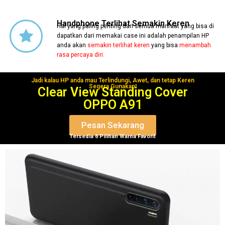
Handphone Terlihat Semakin Keren
Hal yang paling penting dari semua manfaat yang bisa di
dapatkan dari memakai case ini adalah penampilan HP
anda akan
semakin terlihat keren
yang bisa
menambah
rasa percaya diri.
Jadi kalau HP anda mau Terlindungi, Awet, dan tetap Keren
Segera Gunakan!
Clear View Standing Cover
OPPO A91
Pesan Sekarang
Tersedia 6 Pilihan Warna Favorit