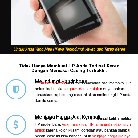
Untuk Anda Yang Mau HPnya Terlindungi, Awet, dan Tetap Keren
Tidak Hanya Membuat HP Anda Terlihat Keren
Dengan Memakai Casing Terbukti :
Melindungi Handphone
Debu dan kotoran
merupakan masalah saat memakai HP
belum lagi resiko
tergores dan terjatuh
menyebabkan
kerusakan, tapi tenang case ini akan melindungi HP anda
dari itu semua.
Menjaga Harga Jual Kembali
Seringkali keinginan untuk ganti HP muncul ketika melihat
HP model baru.
Agar harga jual HP lama anda tidak turun
anjlok
karena kotor, kusam, goresan atau bahkan sampai
pecah, case ini bisa banget untuk
menjaga harga jualnya
.