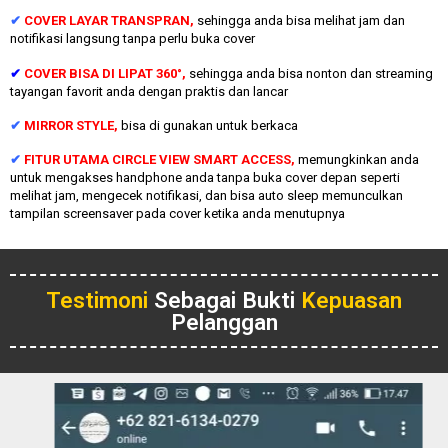
✔
COVER LAYAR TRANSPRAN,
sehingga anda bisa melihat jam dan
notifikasi langsung tanpa perlu buka cover
✔
COVER BISA DI LIPAT 360°,
sehingga anda bisa nonton dan streaming
tayangan favorit anda dengan praktis dan lancar
✔
MIRROR STYLE,
bisa di gunakan untuk berkaca
✔
FITUR UTAMA CIRCLE VIEW SMART ACCESS,
memungkinkan anda
untuk mengakses handphone anda tanpa buka cover depan seperti
melihat jam, mengecek notifikasi, dan bisa auto sleep memunculkan
tampilan screensaver pada cover ketika anda menutupnya
Testimoni
Sebagai Bukti
Kepuasan
Pelanggan