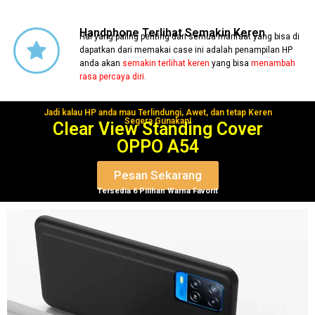
Handphone Terlihat Semakin Keren
Hal yang paling penting dari semua manfaat yang bisa di
dapatkan dari memakai case ini adalah penampilan HP
anda akan
semakin terlihat keren
yang bisa
menambah
rasa percaya diri.
Jadi kalau HP anda mau Terlindungi, Awet, dan tetap Keren
Segera Gunakan!
Clear View Standing Cover
OPPO A54
Pesan Sekarang
Tersedia 6 Pilihan Warna Favorit