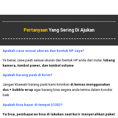
Pertanyaan
Yang Sering Di Ajukan
Apakah case sesuai ukuran dan bentuk HP saya?
Ya benar, case pasti sesuai ukuran dan bentuk HP anda dari mulai
,
lubang
kamera, tombol power, dan tombol volume
Apakah
barang pasti di kirim?
Jangan khawatir barang pasti kami kirimkan
di kemas menggunakan
dus + bubble wrap
agar barang bisa segera anda terima dalam kondisi
baik
Apakah bisa bayar di tempat (COD)?
Ya bisa, pembayaran bisa di lakukan saat kurir menyerahkan paket
.