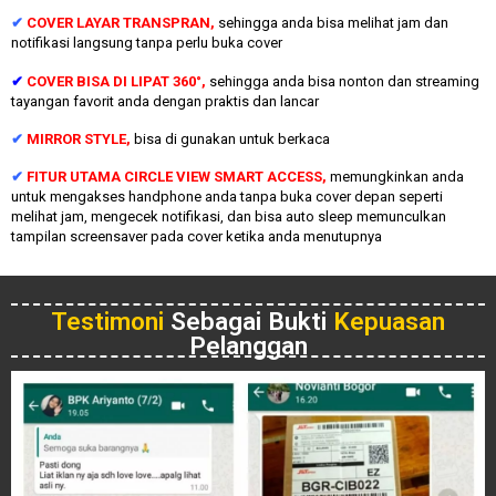
✔
COVER LAYAR TRANSPRAN,
sehingga anda bisa melihat jam dan
notifikasi langsung tanpa perlu buka cover
✔
COVER BISA DI LIPAT 360°,
sehingga anda bisa nonton dan streaming
tayangan favorit anda dengan praktis dan lancar
✔
MIRROR STYLE,
bisa di gunakan untuk berkaca
✔
FITUR UTAMA CIRCLE VIEW SMART ACCESS,
memungkinkan anda
untuk mengakses handphone anda tanpa buka cover depan seperti
melihat jam, mengecek notifikasi, dan bisa auto sleep memunculkan
tampilan screensaver pada cover ketika anda menutupnya
Testimoni
Sebagai Bukti
Kepuasan
Pelanggan