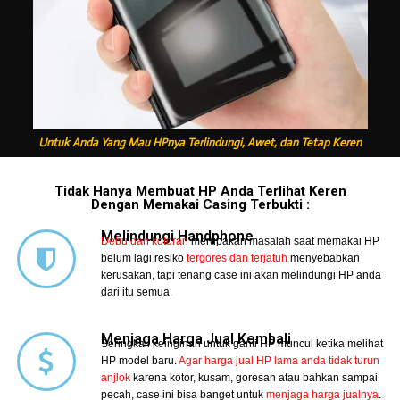
Untuk Anda Yang Mau HPnya Terlindungi, Awet, dan Tetap Keren
Tidak Hanya Membuat HP Anda Terlihat Keren
Dengan Memakai Casing Terbukti :
Melindungi Handphone
Debu dan kotoran
merupakan masalah saat memakai HP
belum lagi resiko
tergores dan terjatuh
menyebabkan
kerusakan, tapi tenang case ini akan melindungi HP anda
dari itu semua.
Menjaga Harga Jual Kembali
Seringkali keinginan untuk ganti HP muncul ketika melihat
HP model baru.
Agar harga jual HP lama anda tidak turun
anjlok
karena kotor, kusam, goresan atau bahkan sampai
pecah, case ini bisa banget untuk
menjaga harga jualnya
.