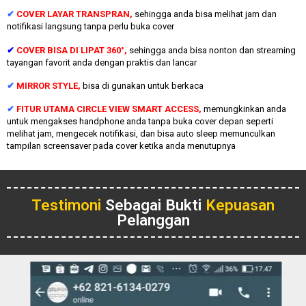
✔
COVER LAYAR TRANSPRAN,
sehingga anda bisa melihat jam dan
notifikasi langsung tanpa perlu buka cover
✔
COVER BISA DI LIPAT 360°,
sehingga anda bisa nonton dan streaming
tayangan favorit anda dengan praktis dan lancar
✔
MIRROR STYLE,
bisa di gunakan untuk berkaca
✔
FITUR UTAMA CIRCLE VIEW SMART ACCESS,
memungkinkan anda
untuk mengakses handphone anda tanpa buka cover depan seperti
melihat jam, mengecek notifikasi, dan bisa auto sleep memunculkan
tampilan screensaver pada cover ketika anda menutupnya
Testimoni
Sebagai Bukti
Kepuasan
Pelanggan