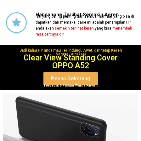
Handphone Terlihat Semakin Keren
Hal yang paling penting dari semua manfaat yang bisa di
dapatkan dari memakai case ini adalah penampilan HP
anda akan
semakin terlihat keren
yang bisa
menambah
rasa percaya diri.
Jadi kalau HP anda mau Terlindungi, Awet, dan tetap Keren
Segera Gunakan!
Clear View Standing Cover
OPPO A52
Pesan Sekarang
Tersedia 6 Pilihan Warna Favorit