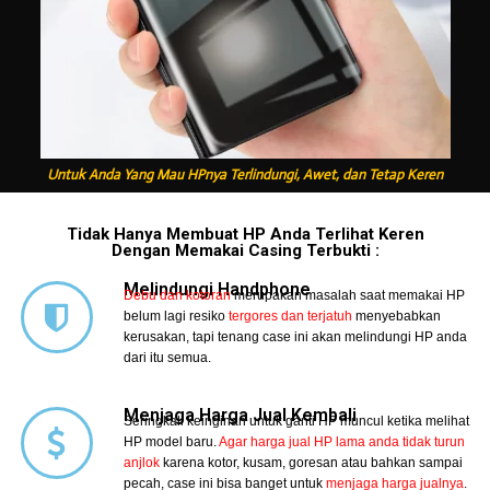
Untuk Anda Yang Mau HPnya Terlindungi, Awet, dan Tetap Keren
Tidak Hanya Membuat HP Anda Terlihat Keren
Dengan Memakai Casing Terbukti :
Melindungi Handphone
Debu dan kotoran
merupakan masalah saat memakai HP
belum lagi resiko
tergores dan terjatuh
menyebabkan
kerusakan, tapi tenang case ini akan melindungi HP anda
dari itu semua.
Menjaga Harga Jual Kembali
Seringkali keinginan untuk ganti HP muncul ketika melihat
HP model baru.
Agar harga jual HP lama anda tidak turun
anjlok
karena kotor, kusam, goresan atau bahkan sampai
pecah, case ini bisa banget untuk
menjaga harga jualnya
.