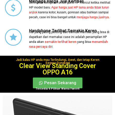
Menjaga Harga Jual Kembali
Seringkali keinginan untuk ganti HP muncul ketika melihat
HP model baru.
Agar harga jual HP lama anda tidak turun
anjlok
karena kotor, kusam, goresan atau bahkan sampai
pecah, case ini bisa banget untuk
menjaga harga jualnya
.
Handphone Terlihat Semakin Keren
Hal yang paling penting dari semua manfaat yang bisa di
dapatkan dari memakai case ini adalah penampilan HP
anda akan
semakin terlihat keren
yang bisa
menambah
rasa percaya diri.
Jadi kalau HP anda mau Terlindungi, Awet, dan tetap Keren
Segera Gunakan!
Clear View Standing Cover
OPPO A16
Pesan Sekarang
Tersedia 6 Pilihan Warna Favorit