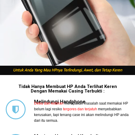
Untuk Anda Yang Mau HPnya Terlindungi, Awet, dan Tetap Keren
Tidak Hanya Membuat HP Anda Terlihat Keren
Dengan Memakai Casing Terbukti :
Melindungi Handphone
Debu dan kotoran
merupakan masalah saat memakai HP
belum lagi resiko
tergores dan terjatuh
menyebabkan
kerusakan, tapi tenang case ini akan melindungi HP anda
dari itu semua.