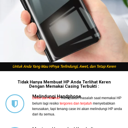
Untuk Anda Yang Mau HPnya Terlindungi, Awet, dan Tetap Keren
Tidak Hanya Membuat HP Anda Terlihat Keren
Dengan Memakai Casing Terbukti :
Melindungi Handphone
Debu dan kotoran
merupakan masalah saat memakai HP
belum lagi resiko
tergores dan terjatuh
menyebabkan
kerusakan, tapi tenang case ini akan melindungi HP anda
dari itu semua.