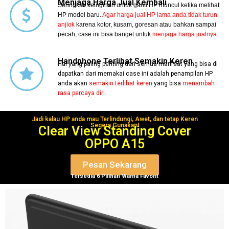
Menjaga Harga Jual Kembali
Seringkali keinginan untuk ganti HP muncul ketika melihat
HP model baru.
Agar harga jual HP lama anda tidak turun
anjlok
karena kotor, kusam, goresan atau bahkan sampai
pecah, case ini bisa banget untuk
menjaga harga jualnya
.
Handphone Terlihat Semakin Keren
Hal yang paling penting dari semua manfaat yang bisa di
dapatkan dari memakai case ini adalah penampilan HP
anda akan
semakin terlihat keren
yang bisa
menambah
rasa percaya diri.
Jadi kalau HP anda mau Terlindungi, Awet, dan tetap Keren
Segera Gunakan!
Clear View Standing Cover
OPPO A15
Pesan Sekarang
Tersedia 6 Pilihan Warna Favorit