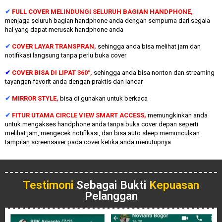
✔
FULL COVER MELINDUNGI SELURUH BAGIAN HANDPHONE,
menjaga seluruh bagian handphone anda dengan sempurna dari segala
hal yang dapat merusak handphone anda
✔
COVER LAYAR TRANSPRAN,
sehingga anda bisa melihat jam dan
notifikasi langsung tanpa perlu buka cover
✔
COVER BISA DI LIPAT 360°,
sehingga anda bisa nonton dan streaming
tayangan favorit anda dengan praktis dan lancar
✔
MIRROR STYLE,
bisa di gunakan untuk berkaca
✔
FITUR UTAMA CIRCLE VIEW SMART ACCESS,
memungkinkan anda
untuk mengakses handphone anda tanpa buka cover depan seperti
melihat jam, mengecek notifikasi, dan bisa auto sleep memunculkan
tampilan screensaver pada cover ketika anda menutupnya
Testimoni
Sebagai Bukti
Kepuasan
Pelanggan