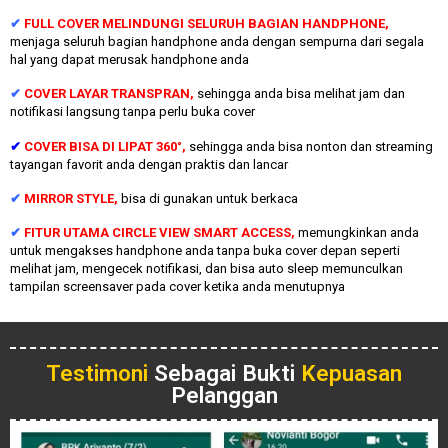
✔
FULL COVER MELINDUNGI SELURUH BAGIAN HANDPHONE,
menjaga seluruh bagian handphone anda dengan sempurna dari segala
hal yang dapat merusak handphone anda
✔
COVER LAYAR TRANSPRAN,
sehingga anda bisa melihat jam dan
notifikasi langsung tanpa perlu buka cover
✔
COVER BISA DI LIPAT 360°,
sehingga anda bisa nonton dan streaming
tayangan favorit anda dengan praktis dan lancar
✔
MIRROR STYLE,
bisa di gunakan untuk berkaca
✔
FITUR UTAMA CIRCLE VIEW SMART ACCESS,
memungkinkan anda
untuk mengakses handphone anda tanpa buka cover depan seperti
melihat jam, mengecek notifikasi, dan bisa auto sleep memunculkan
tampilan screensaver pada cover ketika anda menutupnya
Testimoni
Sebagai Bukti
Kepuasan
Pelanggan