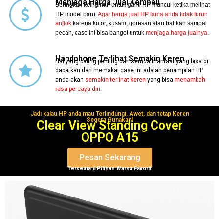
Menjaga Harga Jual Kembali
Seringkali keinginan untuk ganti HP muncul ketika melihat
HP model baru.
Agar harga jual HP lama anda tidak turun
anjlok
karena kotor, kusam, goresan atau bahkan sampai
pecah, case ini bisa banget untuk
menjaga harga jualnya
.
Handphone Terlihat Semakin Keren
Hal yang paling penting dari semua manfaat yang bisa di
dapatkan dari memakai case ini adalah penampilan HP
anda akan
semakin terlihat keren
yang bisa
menambah
rasa percaya diri.
Jadi kalau HP anda mau Terlindungi, Awet, dan tetap Keren
Segera Gunakan!
Clear View Standing Cover
OPPO A15
Pesan Sekarang
Tersedia 6 Pilihan Warna Favorit