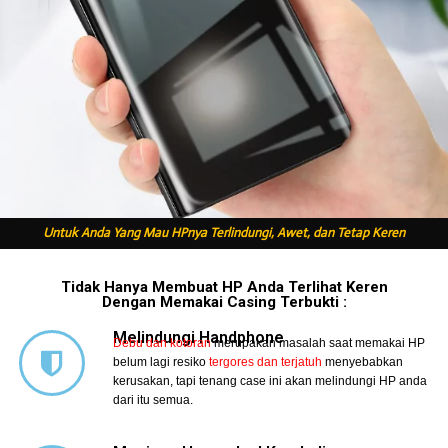
Untuk Anda Yang Mau HPnya Terlindungi, Awet, dan Tetap Keren
Tidak Hanya Membuat HP Anda Terlihat Keren
Dengan Memakai Casing Terbukti :
Melindungi Handphone
Debu dan kotoran
merupakan masalah saat memakai HP
belum lagi resiko
tergores dan terjatuh
menyebabkan
kerusakan, tapi tenang case ini akan melindungi HP anda
dari itu semua.