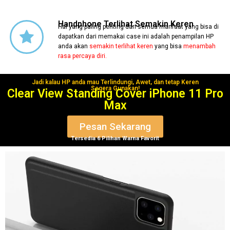
Handphone Terlihat Semakin Keren
Hal yang paling penting dari semua manfaat yang bisa di
dapatkan dari memakai case ini adalah penampilan HP
anda akan
semakin terlihat keren
yang bisa
menambah
rasa percaya diri.
Jadi kalau HP anda mau Terlindungi, Awet, dan tetap Keren
Segera Gunakan!
Clear View Standing Cover iPhone 11 Pro
Max
Pesan Sekarang
Tersedia 6 Pilihan Warna Favorit