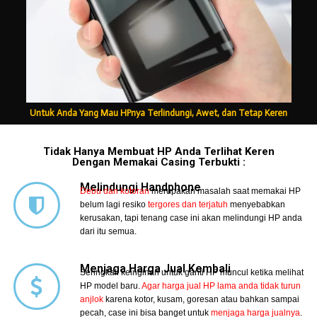
Untuk Anda Yang Mau HPnya Terlindungi, Awet, dan Tetap Keren
Tidak Hanya Membuat HP Anda Terlihat Keren
Dengan Memakai Casing Terbukti :
Melindungi Handphone
Debu dan kotoran
merupakan masalah saat memakai HP
belum lagi resiko
tergores dan terjatuh
menyebabkan
kerusakan, tapi tenang case ini akan melindungi HP anda
dari itu semua.
Menjaga Harga Jual Kembali
Seringkali keinginan untuk ganti HP muncul ketika melihat
HP model baru.
Agar harga jual HP lama anda tidak turun
anjlok
karena kotor, kusam, goresan atau bahkan sampai
pecah, case ini bisa banget untuk
menjaga harga jualnya
.