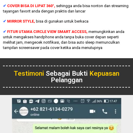
✔
COVER BISA DI LIPAT 360°,
sehingga anda bisa nonton dan streaming
tayangan favorit anda dengan praktis dan lancar
✔
MIRROR STYLE,
bisa di gunakan untuk berkaca
✔
FITUR UTAMA CIRCLE VIEW SMART ACCESS,
memungkinkan anda
untuk mengakses handphone anda tanpa buka cover depan seperti
melihat jam, mengecek notifikasi, dan bisa auto sleep memunculkan
tampilan screensaver pada cover ketika anda menutupnya
Testimoni
Sebagai Bukti
Kepuasan
Pelanggan