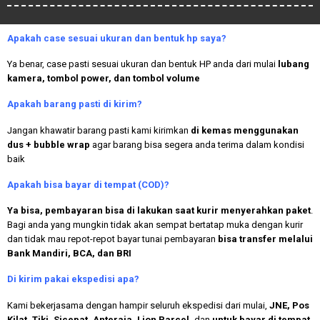
Apakah case sesuai ukuran dan bentuk hp saya?
Ya benar, case pasti sesuai ukuran dan bentuk HP anda dari mulai
lubang
kamera, tombol power, dan tombol volume
Apakah
barang pasti di kirim?
Jangan khawatir barang pasti kami kirimkan
di kemas menggunakan
dus + bubble wrap
agar barang bisa segera anda terima dalam kondisi
baik
Apakah bisa bayar di tempat (COD)?
Ya bisa, pembayaran bisa di lakukan saat kurir menyerahkan paket
.
Bagi anda yang mungkin tidak akan sempat bertatap muka dengan kurir
dan tidak mau repot-repot bayar tunai pembayaran
bisa transfer melalui
Bank Mandiri, BCA, dan BRI
Di kirim pakai ekspedisi apa?
Kami bekerjasama dengan hampir seluruh ekspedisi dari mulai,
JNE, Pos
Kilat, Tiki, Sicepat, Anteraja, Lion Parcel,
dan
untuk bayar di tempat