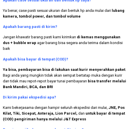
Apakah case sesuai ukuran dan bentuk hp saya?
Ya benar, case pasti sesuai ukuran dan bentuk hp anda mulai dari
lubang
kamera, tombol power, dan tombol volume
Apakah
barang pasti di kirim?
Jangan khawatir barang pasti kami kirimkan
di kemas menggunakan
dus + bubble wrap
agar barang bisa segera anda terima dalam kondisi
baik
Apakah bisa bayar di tempat (COD)?
Ya bisa, pembayaran bisa di lakukan saat kurir menyerahkan paket
.
Bagi anda yang mungkin tidak akan sempat bertatap muka dengan kurir
dan tidak mau repot-repot bayar tunai pembayaran
bisa transfer melalui
Bank Mandiri, BCA, dan BRI
Di kirim pakai ekspedisi apa?
Kami bekerjasama dengan hampir seluruh ekspedisi dari mulai,
JNE, Pos
Kilat, Tiki, Sicepat, Anteraja, Lion Parcel,
dan
untuk bayar di tempat
(COD) pengiriman hanya melalui J&T Express