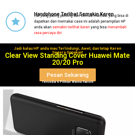
Handphone Terlihat Semakin Keren
Hal yang paling penting dari semua manfaat yang bisa di
dapatkan dari memakai case ini adalah penampilan HP
anda akan
semakin terlihat keren
yang bisa
menambah
rasa percaya diri.
Jadi kalau HP anda mau Terlindungi, Awet, dan tetap Keren
Segera Gunakan!
Clear View Standing Cover Huawei Mate
20/20 Pro
Pesan Sekarang
Tersedia 6 Pilihan Warna Favorit