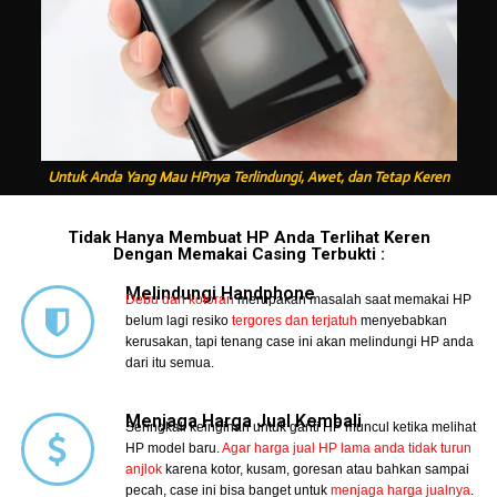
Untuk Anda Yang Mau HPnya Terlindungi, Awet, dan Tetap Keren
Tidak Hanya Membuat HP Anda Terlihat Keren
Dengan Memakai Casing Terbukti :
Melindungi Handphone
Debu dan kotoran
merupakan masalah saat memakai HP
belum lagi resiko
tergores dan terjatuh
menyebabkan
kerusakan, tapi tenang case ini akan melindungi HP anda
dari itu semua.
Menjaga Harga Jual Kembali
Seringkali keinginan untuk ganti HP muncul ketika melihat
HP model baru.
Agar harga jual HP lama anda tidak turun
anjlok
karena kotor, kusam, goresan atau bahkan sampai
pecah, case ini bisa banget untuk
menjaga harga jualnya
.