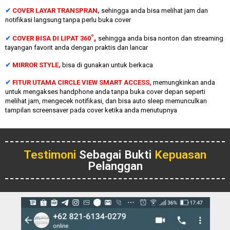
✔
COVER LAYAR TRANSPRAN,
sehingga anda bisa melihat jam dan
notifikasi langsung tanpa perlu buka cover
°,
✔
COVER BISA DI LIPAT 360
sehingga anda bisa nonton dan streaming
tayangan favorit anda dengan praktis dan lancar
✔
MIRROR STYLE,
bisa di gunakan untuk berkaca
✔
FITUR UTAMA CIRCLE VIEW SMART ACCESS,
memungkinkan anda
untuk mengakses handphone anda tanpa buka cover depan seperti
melihat jam, mengecek notifikasi, dan bisa auto sleep memunculkan
tampilan screensaver pada cover ketika anda menutupnya
Testimoni
Sebagai Bukti
Kepuasan
Pelanggan