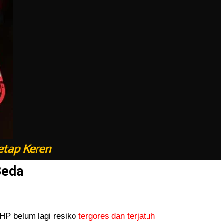
etap Keren
Beda
P belum lagi resiko
tergores dan terjatuh