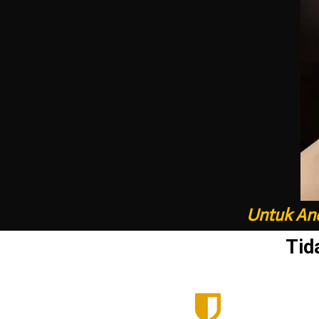
Untuk And
Tid