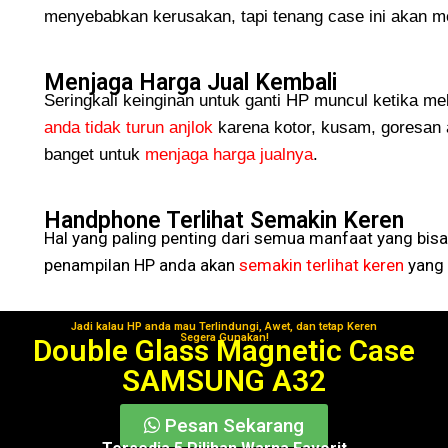
menyebabkan kerusakan, tapi tenang case ini akan me
Menjaga Harga Jual Kembali
Seringkali keinginan untuk ganti HP muncul ketika me
anda tidak turun
anjlok
karena kotor, kusam, goresan 
banget untuk
menjaga harga jualnya
.
Handphone Terlihat Semakin Keren
Hal yang paling penting dari semua manfaat yang bisa
penampilan HP anda akan
semakin terlihat keren
yang 
Jadi kalau HP anda mau Terlindungi, Awet, dan tetap Keren
Segera Gunakan!
Double Glass Magnetic Case
SAMSUNG A32
Pesan Sekarang