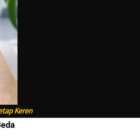
etap Keren
Beda