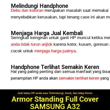
Melindungi Handphone
Debu dan kotoran
merupakan masalah saat memakai H
menyebabkan kerusakan, tapi tenang case ini akan me
Menjaga Harga Jual Kembali
Seringkali keinginan untuk ganti HP muncul ketika me
anda tidak turun
anjlok
karena kotor, kusam, goresan 
cocok untuk
menjaga harga jualnya
.
Handphone Terlihat Semakin Keren
Hal yang paling penting dari semua manfaat yang bisa
penampilan HP anda akan
semakin terlihat keren
yang 
Jadi kalau HP anda mau Terlindungi, Awet, dan tetap Keren
Segera Gunakan!
Armor Standing Full Cover
SAMSUNG A32