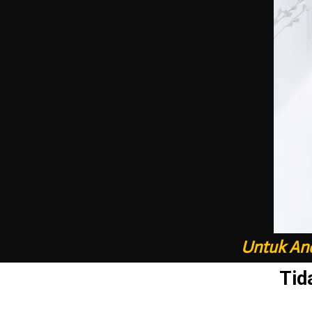
Untuk And
Tid