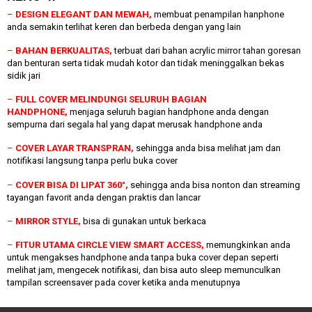
–
DESIGN ELEGANT DAN MEWAH,
membuat penampilan hanphone
anda semakin terlihat keren dan berbeda dengan yang lain
–
BAHAN BERKUALITAS,
terbuat dari bahan acrylic mirror tahan goresan
dan benturan serta tidak mudah kotor dan tidak meninggalkan bekas
sidik jari
–
FULL COVER MELINDUNGI SELURUH BAGIAN
HANDPHONE,
menjaga seluruh bagian handphone anda dengan
sempurna dari segala hal yang dapat merusak handphone anda
–
COVER LAYAR TRANSPRAN,
sehingga anda bisa melihat jam dan
notifikasi langsung tanpa perlu buka cover
–
COVER BISA DI LIPAT 360°,
sehingga anda bisa nonton dan streaming
tayangan favorit anda dengan praktis dan lancar
–
MIRROR STYLE,
bisa di gunakan untuk berkaca
–
FITUR UTAMA CIRCLE VIEW SMART ACCESS,
memungkinkan anda
untuk mengakses handphone anda tanpa buka cover depan seperti
melihat jam, mengecek notifikasi, dan bisa auto sleep memunculkan
tampilan screensaver pada cover ketika anda menutupnya