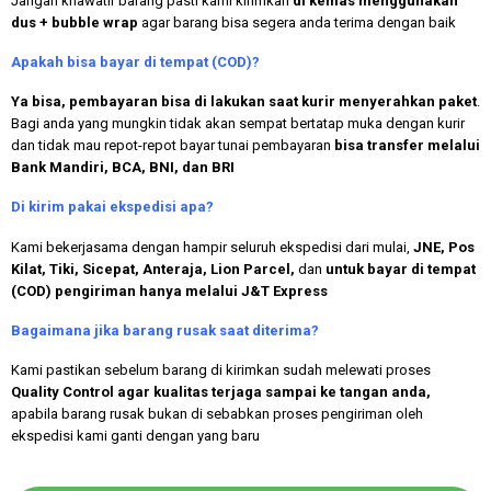
Jangan khawatir barang pasti kami kirimkan
di kemas menggunakan
dus + bubble wrap
agar barang bisa segera anda terima dengan baik
Apakah bisa bayar di tempat (COD)?
Ya bisa, pembayaran bisa di lakukan saat kurir menyerahkan paket
.
Bagi anda yang mungkin tidak akan sempat bertatap muka dengan kurir
dan tidak mau repot-repot bayar tunai pembayaran
bisa transfer melalui
Bank Mandiri, BCA, BNI, dan BRI
Di kirim pakai ekspedisi apa?
Kami bekerjasama dengan hampir seluruh ekspedisi dari mulai,
JNE, Pos
Kilat, Tiki, Sicepat, Anteraja, Lion Parcel,
dan
untuk bayar di tempat
(COD) pengiriman hanya melalui J&T Express
Bagaimana jika barang rusak saat diterima?
Kami pastikan sebelum barang di kirimkan sudah melewati proses
Quality Control agar kualitas terjaga sampai ke tangan anda,
apabila barang rusak bukan di sebabkan proses pengiriman oleh
ekspedisi kami ganti dengan yang baru