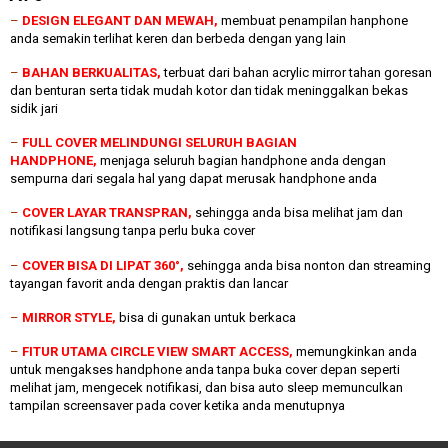
–
DESIGN ELEGANT DAN MEWAH,
membuat penampilan hanphone
anda semakin terlihat keren dan berbeda dengan yang lain
–
BAHAN BERKUALITAS,
terbuat dari bahan acrylic mirror tahan goresan
dan benturan serta tidak mudah kotor dan tidak meninggalkan bekas
sidik jari
–
FULL COVER MELINDUNGI SELURUH BAGIAN
HANDPHONE,
menjaga seluruh bagian handphone anda dengan
sempurna dari segala hal yang dapat merusak handphone anda
–
COVER LAYAR TRANSPRAN,
sehingga anda bisa melihat jam dan
notifikasi langsung tanpa perlu buka cover
–
COVER BISA DI LIPAT 360°,
sehingga anda bisa nonton dan streaming
tayangan favorit anda dengan praktis dan lancar
–
MIRROR STYLE,
bisa di gunakan untuk berkaca
–
FITUR UTAMA CIRCLE VIEW SMART ACCESS,
memungkinkan anda
untuk mengakses handphone anda tanpa buka cover depan seperti
melihat jam, mengecek notifikasi, dan bisa auto sleep memunculkan
tampilan screensaver pada cover ketika anda menutupnya