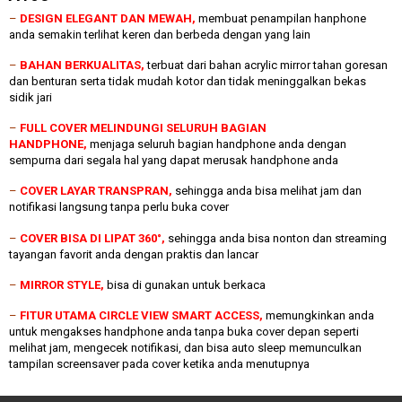
–
DESIGN ELEGANT DAN MEWAH,
membuat penampilan hanphone
anda semakin terlihat keren dan berbeda dengan yang lain
–
BAHAN BERKUALITAS,
terbuat dari bahan acrylic mirror tahan goresan
dan benturan serta tidak mudah kotor dan tidak meninggalkan bekas
sidik jari
–
FULL COVER MELINDUNGI SELURUH BAGIAN
HANDPHONE,
menjaga seluruh bagian handphone anda dengan
sempurna dari segala hal yang dapat merusak handphone anda
–
COVER LAYAR TRANSPRAN,
sehingga anda bisa melihat jam dan
notifikasi langsung tanpa perlu buka cover
–
COVER BISA DI LIPAT 360°,
sehingga anda bisa nonton dan streaming
tayangan favorit anda dengan praktis dan lancar
–
MIRROR STYLE,
bisa di gunakan untuk berkaca
–
FITUR UTAMA CIRCLE VIEW SMART ACCESS,
memungkinkan anda
untuk mengakses handphone anda tanpa buka cover depan seperti
melihat jam, mengecek notifikasi, dan bisa auto sleep memunculkan
tampilan screensaver pada cover ketika anda menutupnya