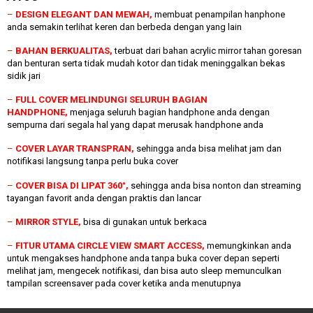
–
DESIGN ELEGANT DAN MEWAH,
membuat penampilan hanphone
anda semakin terlihat keren dan berbeda dengan yang lain
–
BAHAN BERKUALITAS,
terbuat dari bahan acrylic mirror tahan goresan
dan benturan serta tidak mudah kotor dan tidak meninggalkan bekas
sidik jari
–
FULL COVER MELINDUNGI SELURUH BAGIAN
HANDPHONE,
menjaga seluruh bagian handphone anda dengan
sempurna dari segala hal yang dapat merusak handphone anda
–
COVER LAYAR TRANSPRAN,
sehingga anda bisa melihat jam dan
notifikasi langsung tanpa perlu buka cover
–
COVER BISA DI LIPAT 360°,
sehingga anda bisa nonton dan streaming
tayangan favorit anda dengan praktis dan lancar
–
MIRROR STYLE,
bisa di gunakan untuk berkaca
–
FITUR UTAMA CIRCLE VIEW SMART ACCESS,
memungkinkan anda
untuk mengakses handphone anda tanpa buka cover depan seperti
melihat jam, mengecek notifikasi, dan bisa auto sleep memunculkan
tampilan screensaver pada cover ketika anda menutupnya