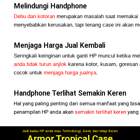
Melindungi Handphone
Debu dan kotoran
merupakan masalah saat memakai H
menyebabkan kerusakan, tapi tenang case ini akan me
Menjaga Harga Jual Kembali
Seringkali keinginan untuk ganti HP muncul ketika me
anda tidak turun
anjlok
karena kotor, kusam, goresan 
cocok untuk
menjaga harga jualnya
.
Handphone Terlihat Semakin Keren
Hal yang paling penting dari semua manfaat yang bisa
penampilan HP anda akan
semakin terlihat keren
yang 
Jadi kalau HP anda mau Terlindungi, Awet, dan tetap Keren
Segera Gunakan!
Armor Tropical Case