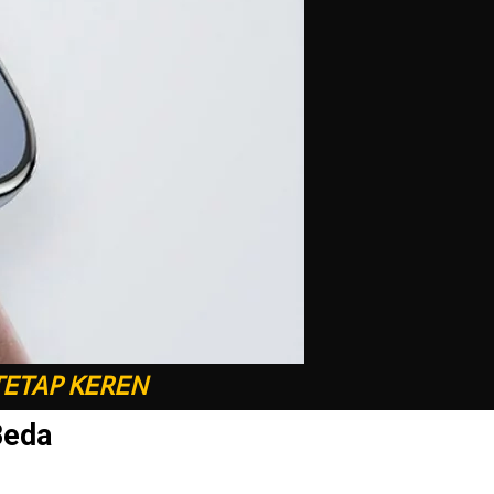
TETAP KEREN
Beda