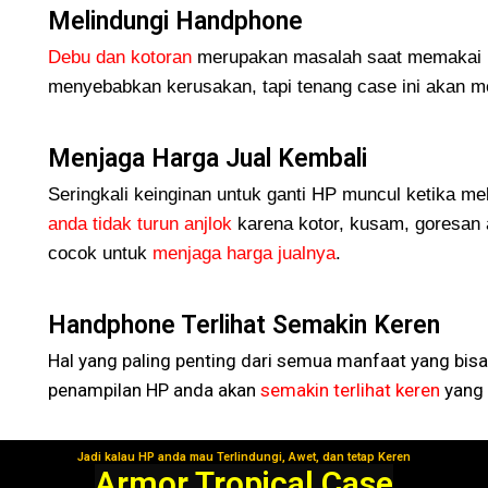
Melindungi Handphone
Debu dan kotoran
merupakan masalah saat memakai H
menyebabkan kerusakan, tapi tenang case ini akan me
Menjaga Harga Jual Kembali
Seringkali keinginan untuk ganti HP muncul ketika me
anda tidak turun
anjlok
karena kotor, kusam, goresan 
cocok untuk
menjaga harga jualnya
.
Handphone Terlihat Semakin Keren
Hal yang paling penting dari semua manfaat yang bisa
penampilan HP anda akan
semakin terlihat keren
yang 
Jadi kalau HP anda mau Terlindungi, Awet, dan tetap Keren
Segera Gunakan!
Armor Tropical Case