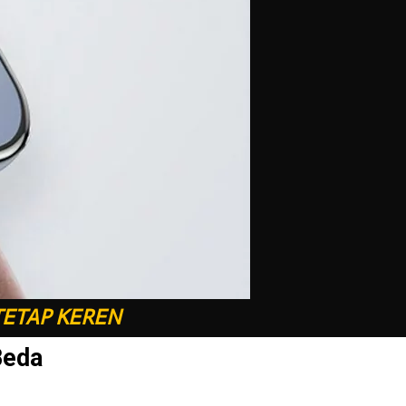
TETAP KEREN
Beda