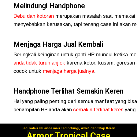
Melindungi Handphone
Debu dan kotoran
merupakan masalah saat memakai H
menyebabkan kerusakan, tapi tenang case ini akan me
Menjaga Harga Jual Kembali
Seringkali keinginan untuk ganti HP muncul ketika me
anda tidak turun
anjlok
karena kotor, kusam, goresan 
cocok untuk
menjaga harga jualnya
.
Handphone Terlihat Semakin Keren
Hal yang paling penting dari semua manfaat yang bisa
penampilan HP anda akan
semakin terlihat keren
yang 
Jadi kalau HP anda mau Terlindungi, Awet, dan tetap Keren
Segera Gunakan!
Armor Tropical Case