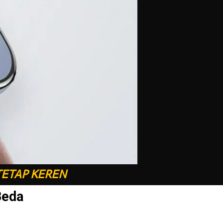
TETAP KEREN
Beda