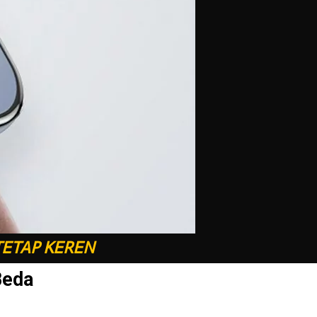
TETAP KEREN
Beda