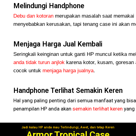
Melindungi Handphone
Debu dan kotoran
merupakan masalah saat memakai H
menyebabkan kerusakan, tapi tenang case ini akan me
Menjaga Harga Jual Kembali
Seringkali keinginan untuk ganti HP muncul ketika me
anda tidak turun
anjlok
karena kotor, kusam, goresan 
cocok untuk
menjaga harga jualnya
.
Handphone Terlihat Semakin Keren
Hal yang paling penting dari semua manfaat yang bisa
penampilan HP anda akan
semakin terlihat keren
yang 
Jadi kalau HP anda mau Terlindungi, Awet, dan tetap Keren
Segera Gunakan!
Armor Tropical Case