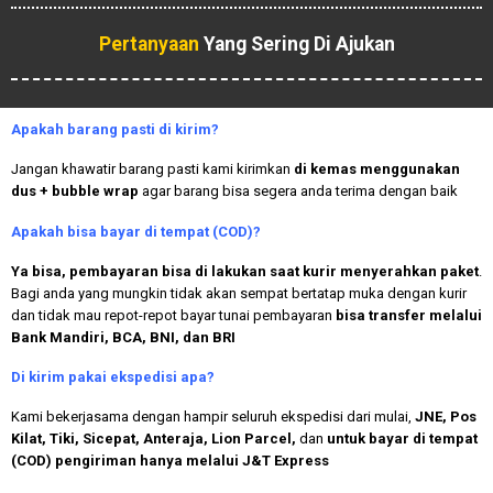
Pertanyaan
Yang Sering Di Ajukan
Apakah
barang pasti di kirim?
Jangan khawatir barang pasti kami kirimkan
di kemas menggunakan
dus + bubble wrap
agar barang bisa segera anda terima dengan baik
Apakah bisa bayar di tempat (COD)?
Ya bisa, pembayaran bisa di lakukan saat kurir menyerahkan paket
.
Bagi anda yang mungkin tidak akan sempat bertatap muka dengan kurir
dan tidak mau repot-repot bayar tunai pembayaran
bisa transfer melalui
Bank Mandiri, BCA, BNI, dan BRI
Di kirim pakai ekspedisi apa?
Kami bekerjasama dengan hampir seluruh ekspedisi dari mulai,
JNE, Pos
Kilat, Tiki, Sicepat, Anteraja, Lion Parcel,
dan
untuk bayar di tempat
(COD) pengiriman hanya melalui J&T Express