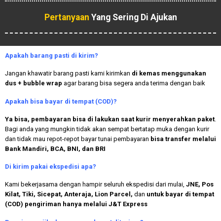
Pertanyaan
Yang Sering Di Ajukan
Apakah
barang pasti di kirim?
Jangan khawatir barang pasti kami kirimkan
di kemas menggunakan
dus + bubble wrap
agar barang bisa segera anda terima dengan baik
Apakah bisa bayar di tempat (COD)?
Ya bisa, pembayaran bisa di lakukan saat kurir menyerahkan paket
.
Bagi anda yang mungkin tidak akan sempat bertatap muka dengan kurir
dan tidak mau repot-repot bayar tunai pembayaran
bisa transfer melalui
Bank Mandiri, BCA, BNI, dan BRI
Di kirim pakai ekspedisi apa?
Kami bekerjasama dengan hampir seluruh ekspedisi dari mulai,
JNE, Pos
Kilat, Tiki, Sicepat, Anteraja, Lion Parcel,
dan
untuk bayar di tempat
(COD) pengiriman hanya melalui J&T Express