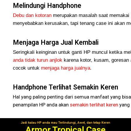
Melindungi Handphone
Debu dan kotoran
merupakan masalah saat memakai H
menyebabkan kerusakan, tapi tenang case ini akan me
Menjaga Harga Jual Kembali
Seringkali keinginan untuk ganti HP muncul ketika me
anda tidak turun
anjlok
karena kotor, kusam, goresan 
cocok untuk
menjaga harga jualnya
.
Handphone Terlihat Semakin Keren
Hal yang paling penting dari semua manfaat yang bisa
penampilan HP anda akan
semakin terlihat keren
yang 
Jadi kalau HP anda mau Terlindungi, Awet, dan tetap Keren
Segera Gunakan!
Armor Tropical Case