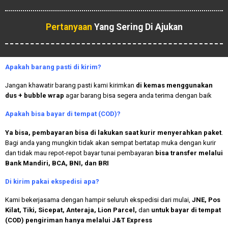
Pertanyaan
Yang Sering Di Ajukan
Apakah
barang pasti di kirim?
Jangan khawatir barang pasti kami kirimkan
di kemas menggunakan
dus + bubble wrap
agar barang bisa segera anda terima dengan baik
Apakah bisa bayar di tempat (COD)?
Ya bisa, pembayaran bisa di lakukan saat kurir menyerahkan paket
.
Bagi anda yang mungkin tidak akan sempat bertatap muka dengan kurir
dan tidak mau repot-repot bayar tunai pembayaran
bisa transfer melalui
Bank Mandiri, BCA, BNI, dan BRI
Di kirim pakai ekspedisi apa?
Kami bekerjasama dengan hampir seluruh ekspedisi dari mulai,
JNE, Pos
Kilat, Tiki, Sicepat, Anteraja, Lion Parcel,
dan
untuk bayar di tempat
(COD) pengiriman hanya melalui J&T Express