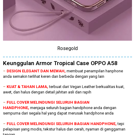
Rosegold
Keunggulan Armor Tropical Case OPPO A58
–
DESIGN ELEGANT DAN MEWAH,
membuat penampilan hanphone
anda semakin terlihat keren dan berbeda dengan yang lain
–
KUAT & TAHAN LAMA,
terbuat dari Vegan Leather berkualitas kuat,
awet, dan halus dengan detail jahitan asli dan rapih
–
FULL COVER MELINDUNGI SELURUH BAGIAN
HANDPHONE,
menjaga seluruh bagian handphone anda dengan
sempurna dari segala hal yang dapat merusak handphone anda
–
FULL COVER MELINDUNGI SELURUH BAGIAN HANDPHONE,
tepi
pelapisan yang modis, tekstur halus dan cerah, nyaman di genggaman
tangan.