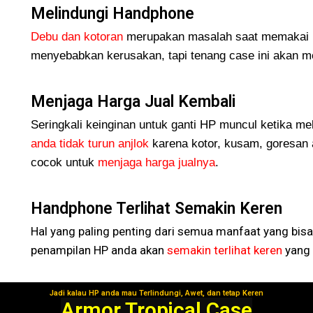
Melindungi Handphone
Debu dan kotoran
merupakan masalah saat memakai H
menyebabkan kerusakan, tapi tenang case ini akan me
Menjaga Harga Jual Kembali
Seringkali keinginan untuk ganti HP muncul ketika me
anda tidak turun
anjlok
karena kotor, kusam, goresan 
cocok untuk
menjaga harga jualnya
.
Handphone Terlihat Semakin Keren
Hal yang paling penting dari semua manfaat yang bisa
penampilan HP anda akan
semakin terlihat keren
yang 
Jadi kalau HP anda mau Terlindungi, Awet, dan tetap Keren
Segera Gunakan!
Armor Tropical Case