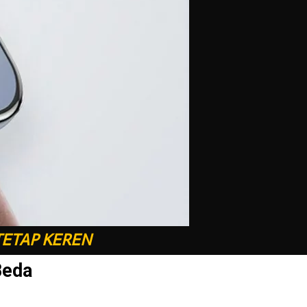
TETAP KEREN
Beda