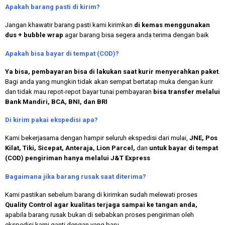
Apakah
barang pasti di kirim?
Jangan khawatir barang pasti kami kirimkan
di kemas menggunakan
dus + bubble wrap
agar barang bisa segera anda terima dengan baik
Apakah bisa bayar di tempat (COD)?
Ya bisa, pembayaran bisa di lakukan saat kurir menyerahkan paket
.
Bagi anda yang mungkin tidak akan sempat bertatap muka dengan kurir
dan tidak mau repot-repot bayar tunai pembayaran
bisa transfer melalui
Bank Mandiri, BCA, BNI, dan BRI
Di kirim pakai ekspedisi apa?
Kami bekerjasama dengan hampir seluruh ekspedisi dari mulai,
JNE, Pos
Kilat, Tiki, Sicepat, Anteraja, Lion Parcel,
dan
untuk bayar di tempat
(COD) pengiriman hanya melalui J&T Express
Bagaimana jika barang rusak saat diterima?
Kami pastikan sebelum barang di kirimkan sudah melewati proses
Quality Control agar kualitas terjaga sampai ke tangan anda,
apabila barang rusak bukan di sebabkan proses pengiriman oleh
ekspedisi kami ganti dengan yang baru