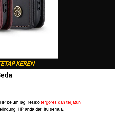
TETAP KEREN
Beda
P belum lagi resiko
tergores dan terjatuh
lindungi HP anda dari itu semua.