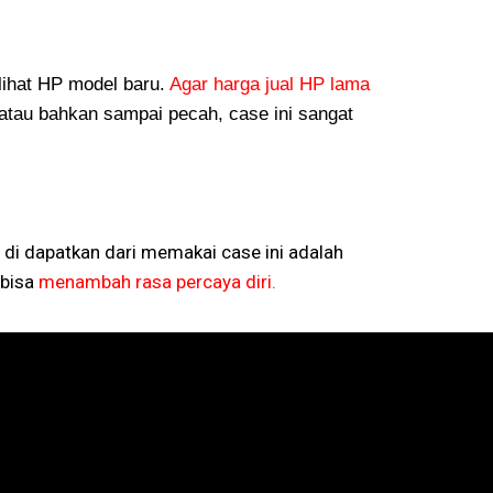
lihat HP model baru.
Agar harga jual HP lama
atau bahkan sampai pecah, case ini sangat
 di dapatkan dari memakai case ini adalah
bisa
menambah rasa percaya diri.